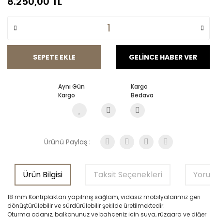
8.250,00 TL
SEPETE EKLE
GELİNCE HABER VER
Aynı Gün
Kargo
Kargo
Bedava
Ürünü Paylaş :
Ürün Bilgisi
Taksit Seçenekleri
Yorum
18 mm Kontrplaktan yapılmış sağlam, vidasız mobilyalarımız geri
dönüştürülebilir ve sürdürülebilir şekilde üretilmektedir.
Oturma odanız, balkonunuz ve bahçeniz için suya, rüzgara ve diğer