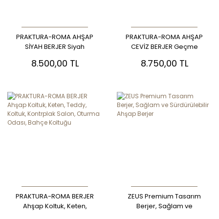
PRAKTURA-ROMA AHŞAP
PRAKTURA-ROMA AHŞAP
SİYAH BERJER Siyah
CEVİZ BERJER Geçme
Kontrplak Geçme Sistem
Sistem Modern Koltuk Huş
8.500,00 TL
8.750,00 TL
Modern Koltuk – Vizon
Kontrplak – Su, Nem ve
Keten Minderli Dış Mekân
Güneşe Dayanıklı Dış
Dayanıklı
Mekân Ahşap Koltuk
PRAKTURA-ROMA BERJER
ZEUS Premium Tasarım
Ahşap Koltuk, Keten,
Berjer, Sağlam ve
Teddy, Koltuk, Kontrplak
Sürdürülebilir Ahşap Berjer