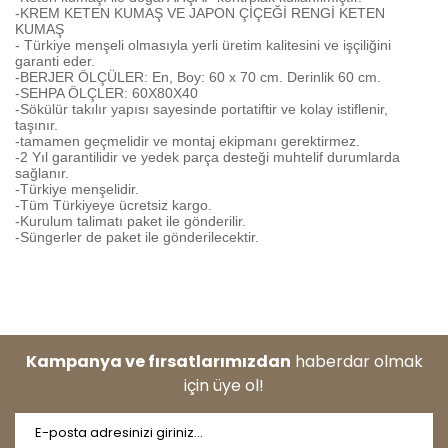
-KREM KETEN KUMAŞ VE JAPON ÇİÇEĞİ RENGİ KETEN
KUMAŞ
- Türkiye menşeli olmasıyla yerli üretim kalitesini ve işçiliğini
garanti eder.
-BERJER ÖLÇÜLER: En, Boy: 60 x 70 cm. Derinlik 60 cm.
-SEHPA ÖLÇLER: 60X80X40
-Sökülür takılır yapısı sayesinde portatiftir ve kolay istiflenir,
taşınır.
-tamamen geçmelidir ve montaj ekipmanı gerektirmez.
-2 Yıl garantilidir ve yedek parça desteği muhtelif durumlarda
sağlanır.
-Türkiye menşelidir.
-Tüm Türkiyeye ücretsiz kargo.
-Kurulum talimatı paket ile gönderilir.
-Süngerler de paket ile gönderilecektir.
Bu ürünün fiyat bilgisi, resim, ürün açıklamalarında ve diğer
konularda yetersiz gördüğünüz noktaları öneri formunu
Bu ürüne ilk yorumu siz yapın!
kullanarak tarafımıza iletebilirsiniz.
Görüş ve önerileriniz için teşekkür ederiz.
Kampanya ve fırsatlarımızdan
haberdar olmak
Yorum Yaz
için üye ol!
Ürün resmi kalitesiz, bozuk veya görüntülenemiyor.
Ürün açıklamasında eksik bilgiler bulunuyor.
Ürün bilgilerinde hatalar bulunuyor.